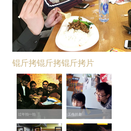
锟斤拷锟斤拷锟斤拷片
过年拍一拍
工作拾趣