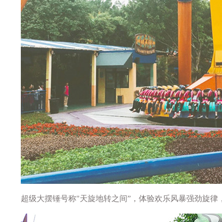
超级大摆锤号称"天旋地转之间”，体验欢乐风暴强劲旋律