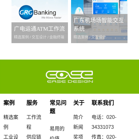
广东机场场智能交互
广电运通ATM工作流
系统
精选案例 / 交互设计 / 金融终端
精选案例 / 交互设计
案例
服务
常见问
关于
联系我们
题
精选案
工作流
简介
电话：020-
例
程
新闻
34331073
易用的
工业设
供应链
奖项
传真：020-
价值