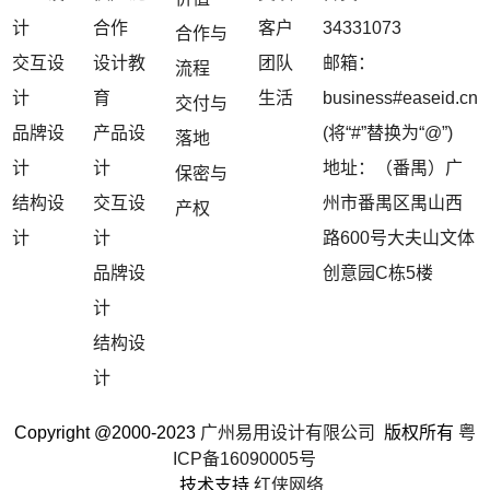
计
合作
客户
34331073
合作与
交互设
设计教
团队
邮箱：
流程
计
育
生活
business#easeid.cn
交付与
品牌设
产品设
(将“#”替换为“@”)
落地
计
计
地址：（番禺）广
保密与
结构设
交互设
州市番禺区禺山西
产权
计
计
路600号大夫山文体
品牌设
创意园C栋5楼
计
结构设
计
Copyright @2000-2023
广州易用设计有限公司
版权所有
粤
ICP备16090005号
技术支持
红侠网络